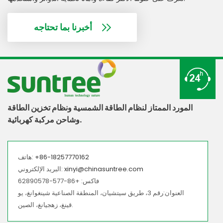
أخبرنا بما تحتاجه
المورد الممتاز لنظام الطاقة الشمسية ونظام تخزين الطاقة
وشاحن مركبة كهربائية.
+86-18257770162
هاتف:
xinyi@chinasuntree.com
البريد الإلكتروني:
فاكس: +86-577-62890578
العنوان:رقم 3، طريق سيتشيان، المنطقة الصناعية شينغوانغ، يو
قينغ، زهجيانغ، الصين.