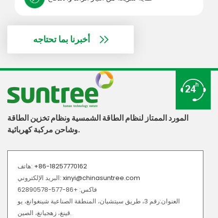
أخبرنا بما تحتاجه
المورد الممتاز لنظام الطاقة الشمسية ونظام تخزين الطاقة
وشاحن مركبة كهربائية.
+86-18257770162
هاتف:
xinyi@chinasuntree.com
البريد الإلكتروني:
فاكس: +86-577-62890578
العنوان:رقم 3، طريق سيتشيان، المنطقة الصناعية شينغوانغ، يو
قينغ، زهجيانغ، الصين.