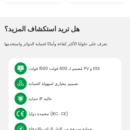
هل تريد استكشاف المزيد؟
تعرف على حلولنا الأكثر كفاءة وأمانًا لحماية الدوائر واستخدمها.
مُصمم لـ 600 فولت 1500 فولت PV و ESS
تصميم معياري لسهولة الصيانة
حماية IP عالية
معتمدة دوليا (IEC، CE)
حماية سريعة من التيار الزائد والاندفاع