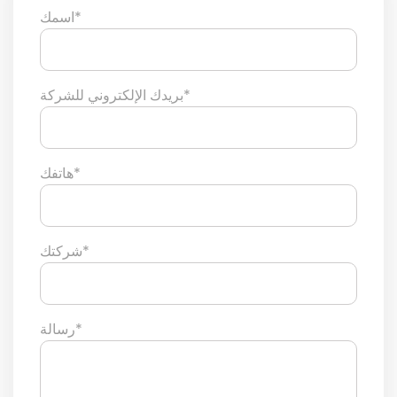
اسمك*
بريدك الإلكتروني للشركة*
هاتفك*
شركتك*
رسالة*