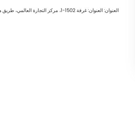
العنوان: العنوان: غرفة 1502-1، مركز التجارة العالمي، طريق هيهوا، منطقة لوشينغ، مدينة ونزو، مقاطعة زيجيانغ، 325000، الصين