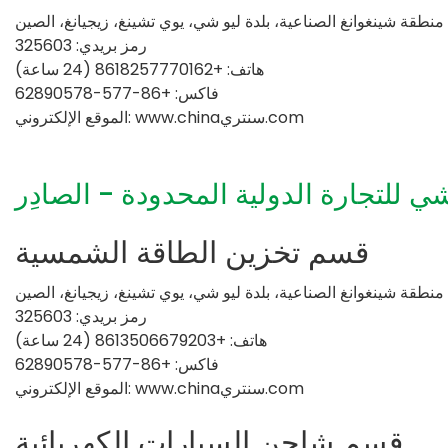
رمز بريدي: 325603
هاتف: +8618257770162 (24 ساعة)
فاكس: +86-577-62890578
الموقع الإلكتروني: www.chinaسنتري.com
 للتجارة الدولية المحدودة - الصادِر
قسم تخزين الطاقة الشمسية
رمز بريدي: 325603
هاتف: +8613506679203 (24 ساعة)
فاكس: +86-577-62890578
الموقع الإلكتروني: www.chinaسنتري.com
قسم شاحن السيارات الكهربائية