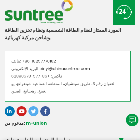
المورد الممتاز لنظام الطاقة الشمسية ونظام تخزين الطاقة
وشاحن مركبة كهربائية.
+86-18257770162
هاتف:
xinyi@chinasuntree.com
البريد الإلكتروني:
فاكس: +86-577-62890578
العنوان:رقم 3، طريق سيتشيان، المنطقة الصناعية شينغوانغ، يو
قينغ، زهجيانغ، الصين.
m-union
مدعوم من: