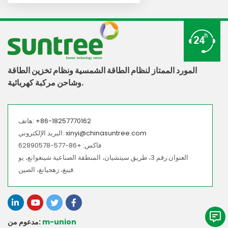
المورد الممتاز لنظام الطاقة الشمسية ونظام تخزين الطاقة
وشاحن مركبة كهربائية.
+86-18257770162
هاتف:
xinyi@chinasuntree.com
البريد الإلكتروني:
فاكس: +86-577-62890578
العنوان:رقم 3، طريق سيتشيان، المنطقة الصناعية شينغوانغ، يو
قينغ، زهجيانغ، الصين.
m-union
مدعوم من: