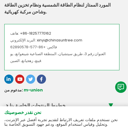
المورد الممتاز لنظام الطاقة الشمسية ونظام تخزين الطاقة
وشاحن مركبة كهربائية.
+86-18257770162
هاتف:
xinyi@chinasuntree.com
البريد الإلكتروني:
فاكس: +86-577-62890578
العنوان:رقم 3، طريق سيتشيان، المنطقة الصناعية شينغوانغ، يو
قينغ، زهجيانغ، الصين.
m-union
مدعوم من:
> خطوط المنتجات الخاصة بنا
نحن نقدر خصوصيتك
> الخدمة
> إكسسوارات تيار مباشر متصلة بالشبكة
نحن نستخدم ملفات تعريف الارتباط لتقديم تجربة أفضل عبر الإنترنت،
> ملحقات تخزين الطاقة المباشرة
وتحليل وقياس استخدام الموقع، ودعم جهود التسويق الخاصة بنا.
> تحميل بيانات المنتج