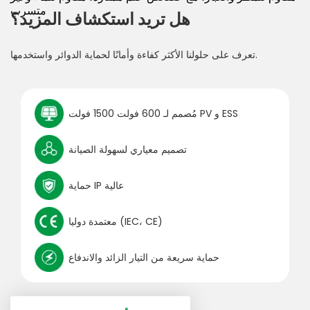
متسرب
هل تريد استكشاف المزيد؟
تعرف على حلولنا الأكثر كفاءة وأمانًا لحماية الدوائر واستخدمها.
مُصمم لـ 600 فولت 1500 فولت PV و ESS
تصميم معياري لسهولة الصيانة
حماية IP عالية
معتمدة دوليا (IEC، CE)
حماية سريعة من التيار الزائد والاندفاع