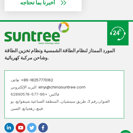
أخبرنا بما تحتاجه
المورد الممتاز لنظام الطاقة الشمسية ونظام تخزين الطاقة
وشاحن مركبة كهربائية.
+86-18257770162
هاتف:
xinyi@chinasuntree.com
البريد الإلكتروني:
فاكس: +86-577-62890578
العنوان:رقم 3، طريق سيتشيان، المنطقة الصناعية شينغوانغ، يو
قينغ، زهجيانغ، الصين.