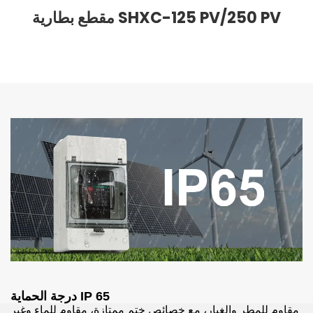
مقطع بطارية SHXC-125 PV/250 PV
درجة الحماية IP 65
مقاوم للمطر والغبار، مع خصائص ختم ممتازة، مقاوم للماء وغير